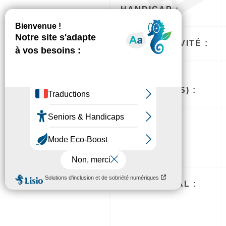
HANDICAP :
LIEU D'ACTIVITÉ :
SECTEUR(S)
D’ACTIVITÉ(S) :
OBJET :
SIÈGE SOCIAL :