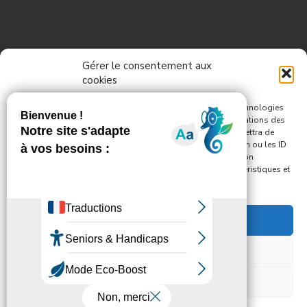
Informations
Gérer le consentement aux
cookies
Pour offrir les meilleures expériences, nous utilisons des technologies
telles que les cookies pour stocker et/ou accéder aux informations des
appareils. Le fait de consentir à ces technologies nous permettra de
Nous contacter
traiter des données telles que le comportement de navigation ou les ID
uniques sur ce site. Le fait de ne pas consentir ou de retirer son
Politique de confidentialité
consentement peut avoir un effet négatif sur certaines caractéristiques et
fonctions.
Mentions légales
Accepter
Refuser
© 2026
Mille neuf cent un
– Tous droits réservés
Propulsé par
WP
– Réalisé avec the
Thème Customizr
Voir les préférences