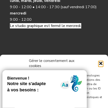
lundi, mardi, jeudi, vendredi
9:00 - 12:00 • 14:00 - 17:30 (sauf vendredi 17:00)
mercredi
9:00 - 12:00
Le studio graphique est fermé le mercredi.
Informations
Gérer le consentement aux
cookies
Pour offrir les meilleures expériences, nous utilisons des technologies
telles que les cookies pour stocker et/ou accéder aux informations des
appareils. Le fait de consentir à ces technologies nous permettra de
Nous contacter
traiter des données telles que le comportement de navigation ou les ID
uniques sur ce site. Le fait de ne pas consentir ou de retirer son
Politique de confidentialité
consentement peut avoir un effet négatif sur certaines caractéristiques et
fonctions.
Mentions légales