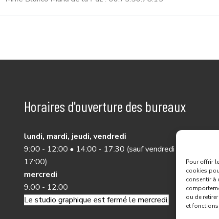
Horaires d'ouverture des bureaux
lundi, mardi, jeudi, vendredi
9:00 - 12:00 • 14:00 - 17:30 (sauf vendredi
17:00)
Pour offrir 
cookies pour
mercredi
consentir à 
9:00 - 12:00
comportement
ou de retire
Le studio graphique est fermé le mercredi.
et fonctions