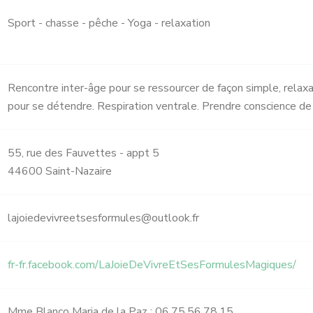
Sport - chasse - pêche - Yoga - relaxation
Rencontre inter-âge pour se ressourcer de façon simple, relaxat
pour se détendre. Respiration ventrale. Prendre conscience de 
55, rue des Fauvettes - appt 5
44600 Saint-Nazaire
lajoiedevivreetsesformules@outlook.fr
fr-fr.facebook.com/LaJoieDeVivreEtSesFormulesMagiques/
Mme Blanco Maria de la Paz : 06.75.56.78.15