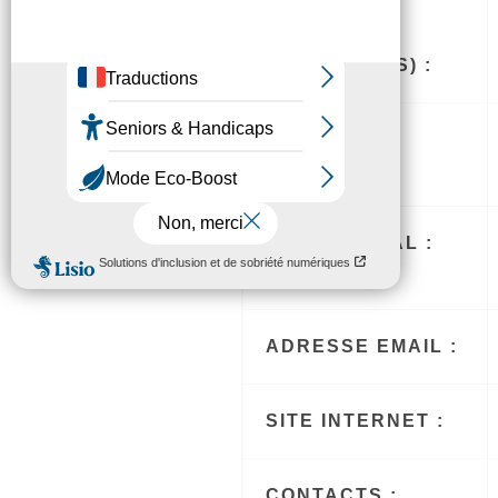
SECTEUR(S)
D’ACTIVITÉ(S) :
OBJET :
SIÈGE SOCIAL :
ADRESSE EMAIL :
SITE INTERNET :
CONTACTS :