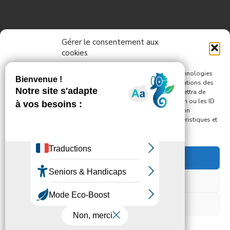
Informations
Gérer le consentement aux
cookies
Pour offrir les meilleures expériences, nous utilisons des technologies
telles que les cookies pour stocker et/ou accéder aux informations des
appareils. Le fait de consentir à ces technologies nous permettra de
Nous contacter
traiter des données telles que le comportement de navigation ou les ID
uniques sur ce site. Le fait de ne pas consentir ou de retirer son
Politique de confidentialité
consentement peut avoir un effet négatif sur certaines caractéristiques et
fonctions.
Mentions légales
Accepter
Refuser
© 2026
Mille neuf cent un
– Tous droits réservés
Propulsé par
WP
– Réalisé avec the
Thème Customizr
Voir les préférences
Mentions légales